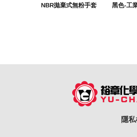
NBR拋棄式無粉手套
黑色-工
隱私