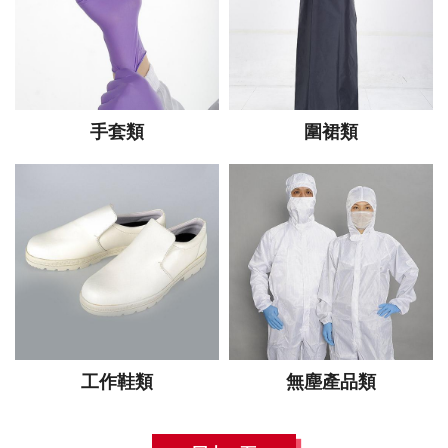
手套類
圍裙類
工作鞋類
無塵產品類