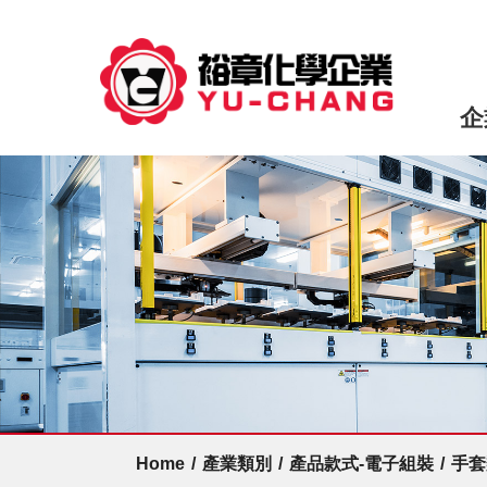
企
Home
/
產業類別
/
產品款式-電子組裝
/
手套