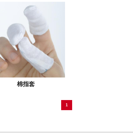
棉指套
1