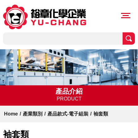
產品介紹
PRODUCT
Home
/
產業類別
/
產品款式-電子組裝
/
袖套類
袖套類