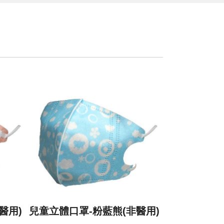
醫用)
兒童立體口罩-粉藍熊(非醫用)