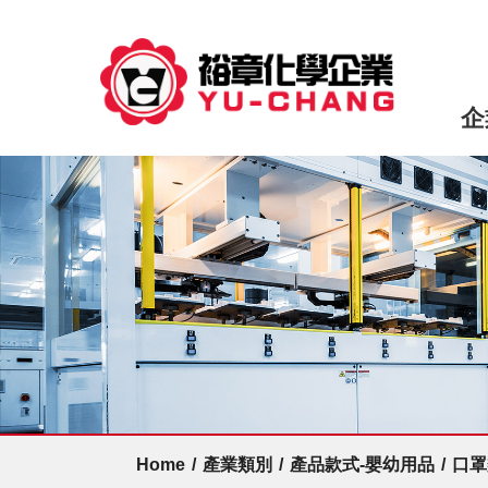
企
Home
/
產業類別
/
產品款式-嬰幼用品
/
口罩