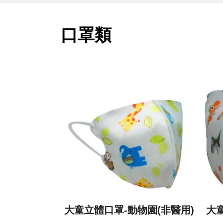
口罩類
大童立體口罩-動物園(非醫用)
大