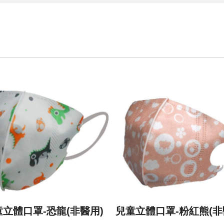
童立體口罩-恐龍(非醫用)
兒童立體口罩-粉紅熊(非