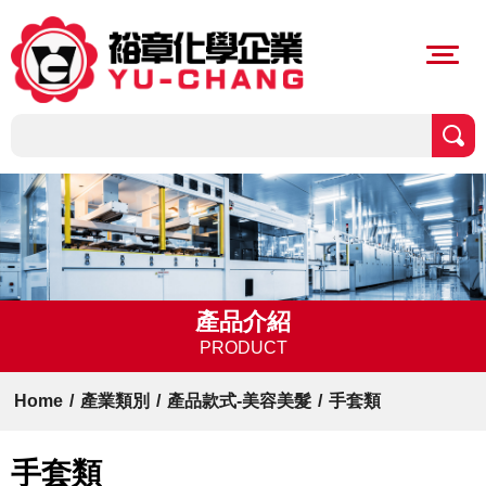
產品介紹
PRODUCT
Home
/
產業類別
/
產品款式-美容美髮
/
手套類
手套類