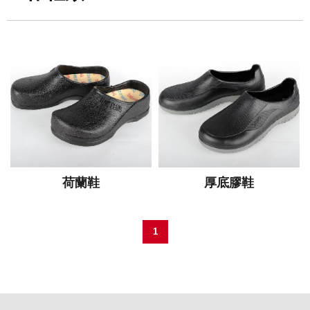
荷蘭鞋
厚底膠鞋
1